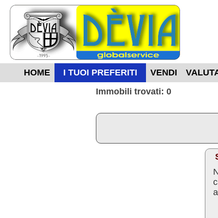
HOME
I TUOI PREFERITI
VENDI
VALUT
Immobili trovati: 0
N
c
a