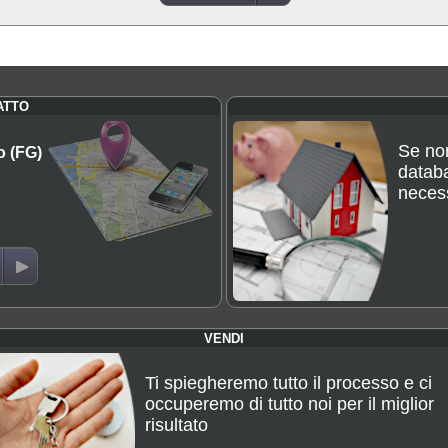
ATTO
Se non
o (FG)
databa
necess
VENDI
Ti spiegheremo tutto il processo e ci
occuperemo di tutto noi per il miglior
risultato